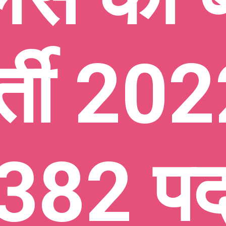
र्ती 202
382 पद