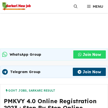
Skip
MENU
to
content
Join Now
WhatsApp Group
Join Now
Telegram Group
GOVT JOBS
,
SARKARI RESULT
PMKVY 4.0 Online Registration
2023 : Step By Step Online