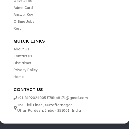
Govt Jobs
Admit Card
Answer Key
Offline Jobs
Result
QUICK LINKS
About Us
Contact us
Disclaimer
Privacy Policy
Home
CONTACT US
+91 8192024005
itbp8171@gmail.com
123 Civil Lines, Muzaffarnagar
Uttar Pardesh, India- 251001, India